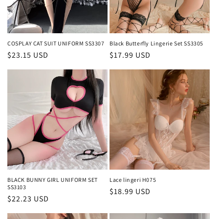
COSPLAY CAT SUIT UNIFORM SS3307
Black Butterfly Lingerie Set SS3305
通
$23.15 USD
通
$17.99 USD
常
常
価
価
格
格
BLACK BUNNY GIRL UNIFORM SET
Lace lingeri H075
SS3103
通
$18.99 USD
通
$22.23 USD
常
常
価