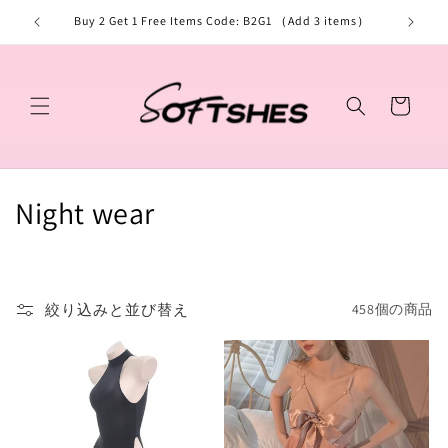
コンテ
ンツに
Buy 2 Get 1 Free Items Code: B2G1 （Add 3 items）
Free shi
進む
カ
ー
ト
コ
Night wear
レ
ク
絞り込みと並び替え
458個の商品
シ
ョ
ン
: