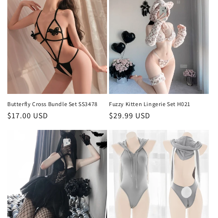
価
格
格
Butterfly Cross Bundle Set SS3478
Fuzzy Kitten Lingerie Set H021
通
$17.00 USD
通
$29.99 USD
常
常
価
価
格
格