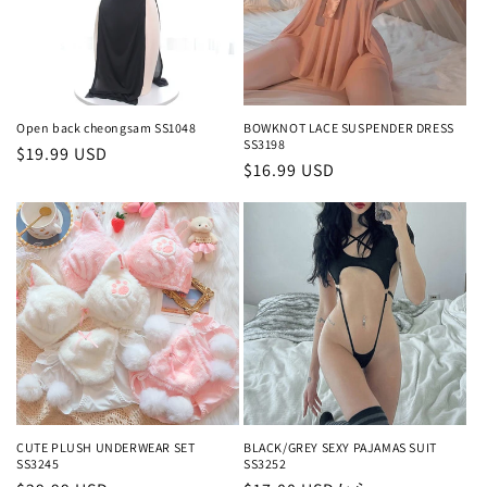
Open back cheongsam SS1048
BOWKNOT LACE SUSPENDER DRESS
SS3198
通
$19.99 USD
通
$16.99 USD
常
常
価
価
格
格
CUTE PLUSH UNDERWEAR SET
BLACK/GREY SEXY PAJAMAS SUIT
SS3245
SS3252