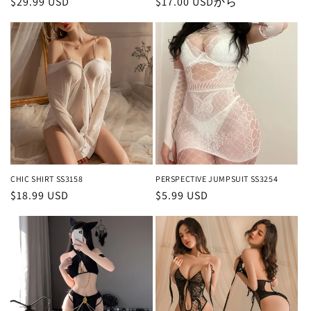
通
$29.99 USD
通
$17.00 USD
から
常
常
価
価
格
格
CHIC SHIRT SS3158
PERSPECTIVE JUMPSUIT SS3254
通
$18.99 USD
通
$5.99 USD
常
常
価
価
格
格