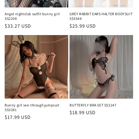
Angel nightclub outfit bunny girl
GREY RABBIT EARS HALTER BODYSUIT
SS2208
SS3544
通
$33.27 USD
通
$25.99 USD
常
常
価
価
格
格
Bunny girl see-through jumpsuit
BUTTERFLY BRA SET SS3247
SS3281
通
$18.99 USD
通
$17.99 USD
常
常
価
価
格